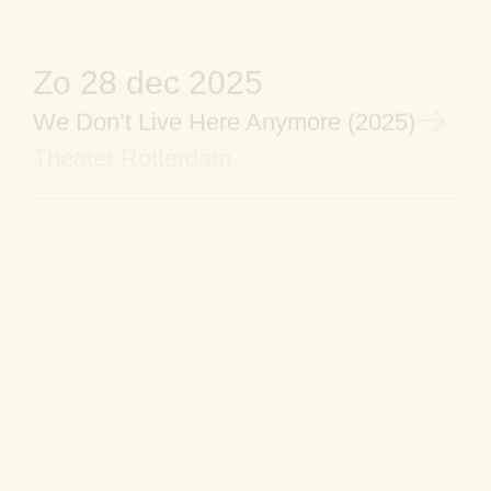
We Don’t Live Here Anymore (2025)
Theater Rotterdam
ma 29 dec 2025
We Don’t Live Here Anymore (2025)
Theater Rotterdam
vr 2 jan 2026
We Don’t Live Here Anymore (2025)
Theater Bellevue Amsterdam
za 3 jan 2026