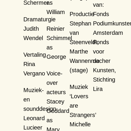
Schermer
as
van:
William
Productie
Fonds
Dramaturgie
Stephan
Podiumkunste
Judith
Reinier
van
Amsterdam
Wendel
Schimmel
Steenveldt,
Fonds
as
Marthe
voor
Vertaling
George
Wannenmacher
de
Rina
(stage)
Kunsten,
Vergano
Voice-
Stichting
over
Muziek
Lira
Muziek-
acteurs
‘
Lovers
en
Stacey
are
sounddesign
Goddard
Strangers’
Leonard
as
Michelle
Lucieer
Mary