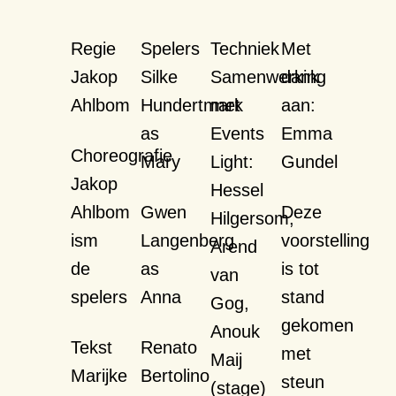
Regie
Spelers
Techniek
Met
Jakop
Silke
Samenwerking
dank
Ahlbom
Hundertmark
met
aan:
as
Events
Emma
Choreografie
Mary
Light:
Gundel
Jakop
Hessel
Ahlbom
Gwen
Deze
Hilgersom,
ism
Langenberg
voorstelling
Arend
de
as
is tot
van
spelers
Anna
stand
Gog,
gekomen
Anouk
Tekst
Renato
met
Maij
Marijke
Bertolino
steun
(stage)