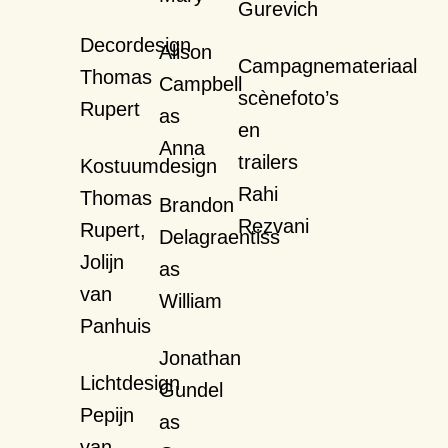
Gurevich
Decordesign
Alison
Campagnemateriaal
Thomas
Campbell
scènefoto’s
Rupert
as
en
Anna
trailers
Kostuumdesign
Rahi
Thomas
Brandon
Rezvani
Rupert,
Delagraentiss
Jolijn
as
van
William
Panhuis
Jonathan
Lichtdesign
Gundel
Pepijn
as
van