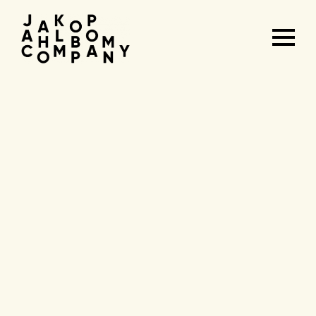
Agenda
&
tickets