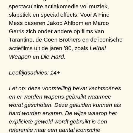
spectaculaire
actiekomedie
vol
muziek
,
slapstick
en special
effects
.
Voor
A Fine
Mess
baseren
Jakop Ahlbom en Marco
Gerris
zich onder andere op films van
Tarantino
, de
Coen
Brothers
en de
iconische
Lethal
actiefilms
uit de jaren
’
80
, zoals
Weapon
Die Hard
en
.
Leeftijdsadvies: 14+
Let op:
deze voorstelling bevat vechtscènes
en er worden wapens gebruikt waarmee
wordt geschoten. Deze geluiden kunnen als
hard worden ervaren. De wijze waarop het
expliciete geweld wordt gebruikt is een
referentie naar een aantal iconische