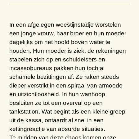
In een
afgelegen woestijnstadje
worstelen
een jonge vrouw, haar broer en hun moeder
dagelijks om h
et
hoofd boven water te
houden. Hun moeder is ziek
,
de rekeningen
stapelen zich op en s
chuldeisers en
incassobureaus pakken hun toch al
schamele bezittingen af. Ze raken steeds
dieper verstrikt in een spiraal van armoede
en
uitzichtloosheid
.
In hun wanhoop
besluiten ze tot een overval op een
tankstation.
W
at begint als een
kleine greep
uit
de kassa
, ontaardt al snel in een
kettingreactie van absurde situaties.
Te midden van deze chaos
komen
onze