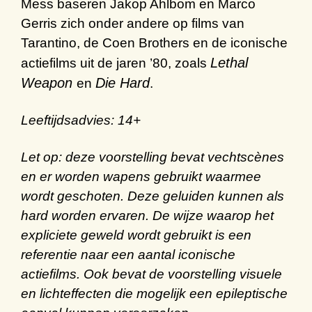
Mess
baseren
Jakop Ahlbom en Marco
Gerris
zich onder andere op films van
Tarantino
, de
Coen
Brothers
en de
iconische
Lethal
actiefilms
uit de jaren
’
80
, zoals
Weapon
Die Hard
en
.
Leeftijdsadvies: 14+
Let op:
deze voorstelling bevat vechtscènes
en er worden wapens gebruikt waarmee
wordt geschoten. Deze geluiden kunnen als
hard worden ervaren. De wijze waarop het
expliciete geweld wordt gebruikt is een
referentie naar een aantal iconische
actiefilms. Ook bevat de voorstelling visuele
en lichteffecten die mogelijk een epileptische