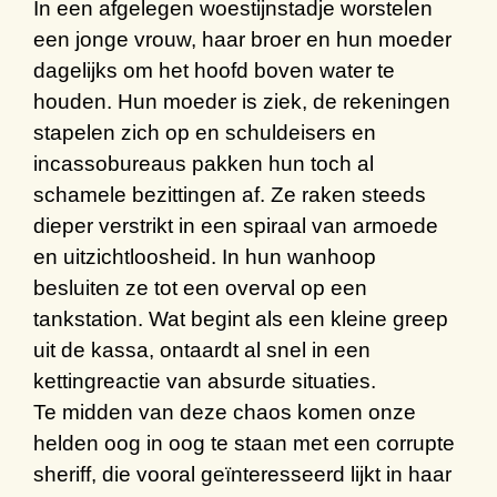
In een
afgelegen woestijnstadje
worstelen
een jonge vrouw, haar broer en hun moeder
dagelijks om h
et
hoofd boven water te
houden. Hun moeder is ziek
,
de rekeningen
stapelen zich op en s
chuldeisers en
incassobureaus pakken hun toch al
schamele bezittingen af. Ze raken steeds
dieper verstrikt in een spiraal van armoede
en
uitzichtloosheid
.
In hun wanhoop
besluiten ze tot een overval op een
tankstation.
W
at begint als een
kleine greep
uit
de kassa
, ontaardt al snel in een
kettingreactie van absurde situaties.
Te midden van deze chaos
komen
onze
helden
oog in oog
te staan
m
et een corrupte
sheriff, die vooral geïnteresseerd lijkt in haar