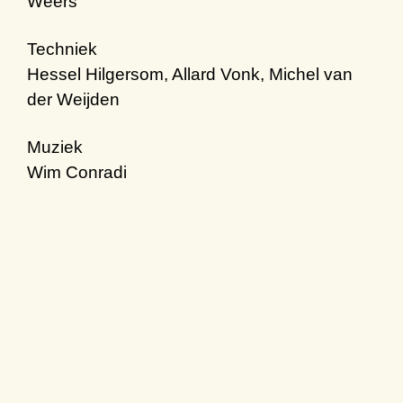
Weers
Techniek
Hessel Hilgersom, Allard Vonk, Michel van
der Weijden
Muziek
Wim Conradi
Met dank aan
Jeroen van den Berg, Daniel Ament, Susann
Rittermann, Woedy Woet
Mede mogelijk gemaakt door
Fonds Podiumkunsten, Amsterdams Fonds
voor de Kunst