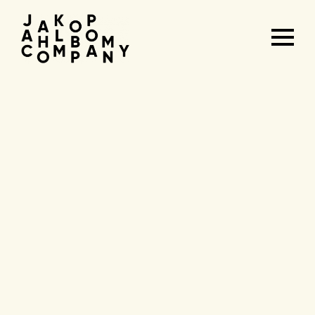
Agenda
&
tickets