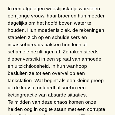
In een
afgelegen woestijnstadje
worstelen
een jonge vrouw, haar broer en hun moeder
dagelijks om h
et
hoofd boven water te
houden. Hun moeder is ziek
,
de rekeningen
stapelen zich op en s
chuldeisers en
incassobureaus pakken hun toch al
schamele bezittingen af. Ze raken steeds
dieper verstrikt in een spiraal van armoede
en
uitzichtloosheid
.
In hun wanhoop
besluiten ze tot een overval op een
tankstation.
W
at begint als een
kleine greep
uit
de kassa
, ontaardt al snel in een
kettingreactie van absurde situaties.
Te midden van deze chaos
komen
onze
helden
oog in oog
te staan
m
et een corrupte