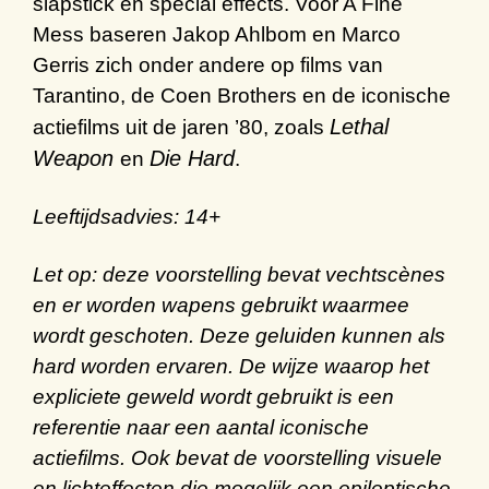
slapstick
en special
effects
.
Voor
A Fine
Mess
baseren
Jakop Ahlbom en Marco
Gerris
zich onder andere op films van
Tarantino
, de
Coen
Brothers
en de
iconische
Lethal
actiefilms
uit de jaren
’
80
, zoals
Weapon
Die Hard
en
.
Leeftijdsadvies: 14+
Let op:
deze voorstelling bevat vechtscènes
en er worden wapens gebruikt waarmee
wordt geschoten. Deze geluiden kunnen als
hard worden ervaren. De wijze waarop het
expliciete geweld wordt gebruikt is een
referentie naar een aantal iconische
actiefilms. Ook bevat de voorstelling visuele
en lichteffecten die mogelijk een epileptische