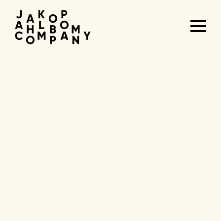
Agenda
&
tickets