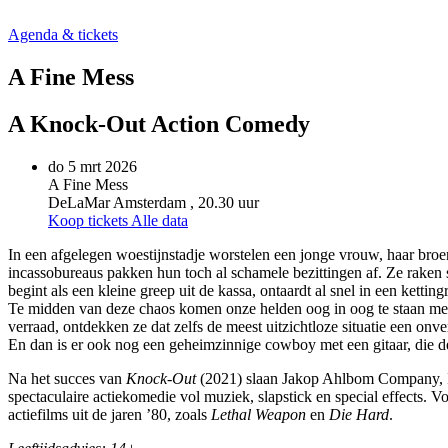
Agenda & tickets
A Fine Mess
A Knock-Out Action Comedy
do 5 mrt 2026
A Fine Mess
DeLaMar Amsterdam
, 20.30 uur
Koop tickets
Alle data
In een
afgelegen woestijnstadje
worstelen een jonge vrouw, haar broe
incassobureaus pakken hun toch al schamele bezittingen af. Ze raken s
begint als een
kleine greep
uit
de kassa
, ontaardt al snel in een
ketting
Te midden van deze chaos
komen
onze
helden
oog in oog
te staan
m
e
verraad, ontdekken ze dat zelfs de meest uitzichtloze situatie een o
En dan is er ook nog een geheimzinnige cowboy met een gitaar, die de
Na het succes van
Knock-Out
(2021) slaan Jakop Ahlbom Company, I
spectaculaire
actiekomedie
vol
muziek
,
slapstick
en special
effects
.
Vo
actiefilms
uit de jaren
’
80
, zoals
Lethal
Weapon
en
Die Hard
.