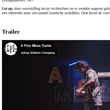
Leeftijdsadvies: 14+
Let op:
deze voorstelling bevat vechtscènes en er worden wapens geb
een referentie naar een aantal iconische actiefilms. Ook bevat de voor
Trailer