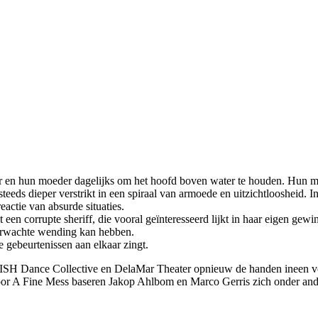
r en hun moeder dagelijks om h
et
hoofd boven water te houden. Hun mo
teeds dieper verstrikt in een spiraal van armoede en
uitzichtloosheid
.
I
reactie van absurde situaties.
t een corrupte sheriff, die vooral geïnteresseerd lijkt in haar eigen gewi
nverwachte wending kan hebben.
 gebeurtenissen aan elkaar zingt.
SH Dance Collective en DelaMar Theater opnieuw de handen ineen v
or
A Fine Mess
baseren
Jakop Ahlbom en Marco
Gerris
zich onder an