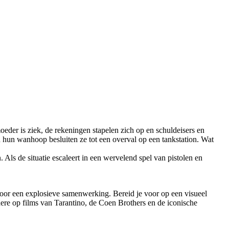
eder is ziek
,
de rekeningen
stapelen zich op en s
chuldeisers en
n hun wanhoop besluiten ze tot een overval op een tankstation.
W
at
n. Als de situatie escaleert in een wervelend spel van pistolen en
oor een explosieve samenwerking.
Bereid je voor op een visueel
dere op films van
Tarantino
, de
Coen
Brothers
en de
iconische