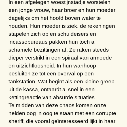
In een
afgelegen woestijnstadje
worstelen
een jonge vrouw, haar broer en hun moeder
dagelijks om h
et
hoofd boven water te
houden. Hun moeder is ziek
,
de rekeningen
stapelen zich op en s
chuldeisers en
incassobureaus pakken hun toch al
schamele bezittingen af. Ze raken steeds
dieper verstrikt in een spiraal van armoede
en
uitzichtloosheid
.
In hun wanhoop
besluiten ze tot een overval op een
tankstation.
W
at begint als een
kleine greep
uit
de kassa
, ontaardt al snel in een
kettingreactie van absurde situaties.
Te midden van deze chaos
komen
onze
helden
oog in oog
te staan
m
et een corrupte
sheriff, die vooral geïnteresseerd lijkt in haar