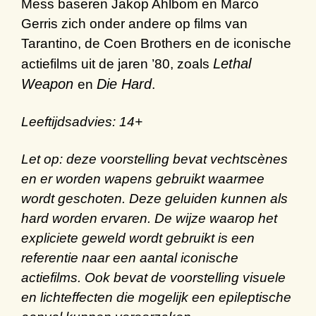
Mess
baseren
Jakop Ahlbom en Marco
Gerris
zich onder andere op films van
Tarantino
, de
Coen
Brothers
en de
iconische
Lethal
actiefilms
uit de jaren
’
80
, zoals
Weapon
Die Hard
en
.
Leeftijdsadvies: 14+
Let op:
deze voorstelling bevat vechtscènes
en er worden wapens gebruikt waarmee
wordt geschoten. Deze geluiden kunnen als
hard worden ervaren. De wijze waarop het
expliciete geweld wordt gebruikt is een
referentie naar een aantal iconische
actiefilms. Ook bevat de voorstelling visuele
en lichteffecten die mogelijk een epileptische