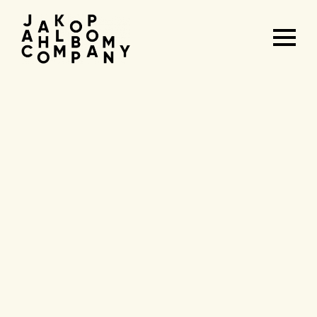
Agenda
&
tickets