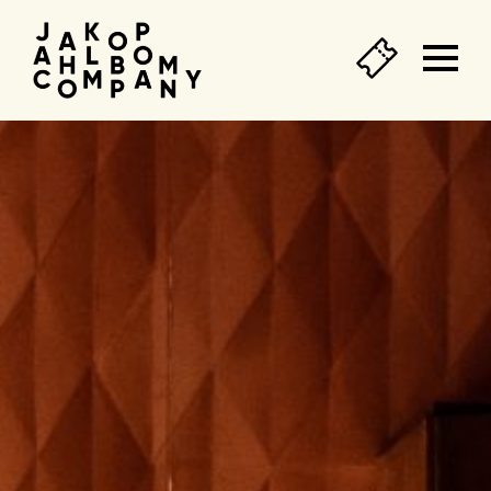
Agend
&
tickets