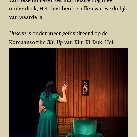
onder druk. Het doet hen beseffen wat werkelijk
van waarde is.
Unseen
is onder meer geïnspireerd op de
Koreaanse film
Bin-Jip
van Kim Ki-Duk. Het
toont Ahlboms fascinatie voor ongrijpbare en
surreële werelden. Net als in het
eerdere
Lebensraum
is deze voorstelling
poëtisch, fysiek en humorvol.