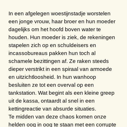
In een
afgelegen woestijnstadje
worstelen
een jonge vrouw, haar broer en hun moeder
dagelijks om h
et
hoofd boven water te
houden. Hun moeder is ziek
,
de rekeningen
stapelen zich op en s
chuldeisers en
incassobureaus pakken hun toch al
schamele bezittingen af. Ze raken steeds
dieper verstrikt in een spiraal van armoede
en
uitzichtloosheid
.
In hun wanhoop
besluiten ze tot een overval op een
tankstation.
W
at begint als een
kleine greep
uit
de kassa
, ontaardt al snel in een
kettingreactie van absurde situaties.
Te midden van deze chaos
komen
onze
helden
oog in oog
te staan
m
et een corrupte