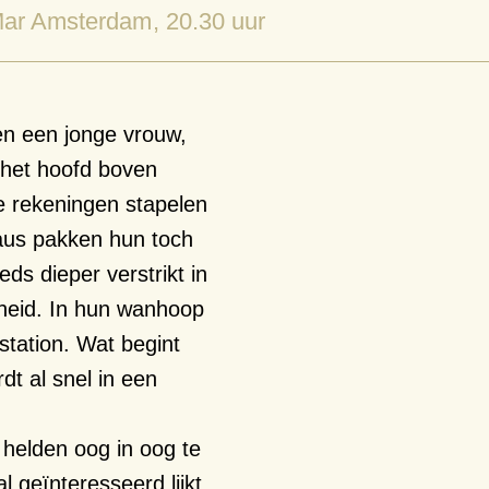
ar Amsterdam
, 20.30 uur
en een jonge vrouw,
 h
et
hoofd boven
 rekeningen
stapelen
aus pakken hun toch
ds dieper verstrikt in
heid
.
In hun wanhoop
station.
W
at begint
rdt al snel in een
helden
oog in oog
te
al geïnteresseerd lijkt