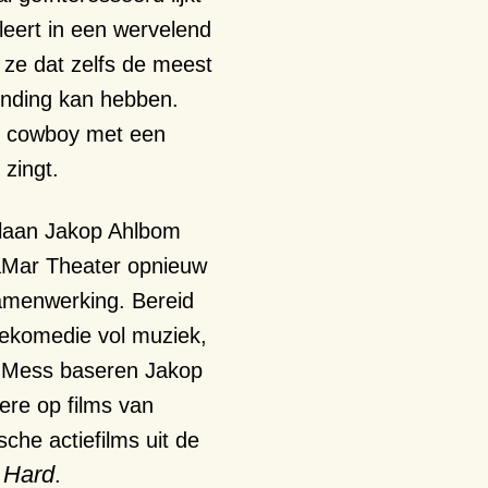
aleert in een wervelend
 ze dat zelfs de meest
ending kan hebben.
e cowboy met een
 zingt.
laan Jakop Ahlbom
aMar Theater opnieuw
samenwerking.
Bereid
iekomedie
vol
muziek
,
 Mess
baseren
Jakop
ere op films van
ische
actiefilms
uit de
 Hard
.