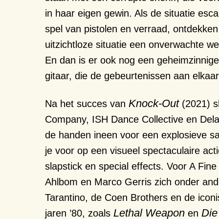
in haar eigen gewin. Als de situatie esc
spel van pistolen en verraad, ontdekken
uitzichtloze situatie een onverwachte w
En dan is er ook nog een geheimzinnig
gitaar, die de gebeurtenissen aan elkaar
Knock-Out
Na het succes van
(2021) s
Company, ISH Dance Collective en Del
de handen ineen voor een explosieve 
je voor op een visueel spectaculaire
act
slapstick
en special
effects
.
Voor
A Fine
Ahlbom en Marco
Gerris
zich onder and
Tarantino
, de
Coen
Brothers
en de
icon
Lethal
Weapon
Die
jaren
’
80
, zoals
en