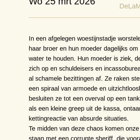
wo 25 mrt 2026
DeLaM
In een
afgelegen woestijnstadje
worstel
haar broer en hun moeder dagelijks om
water te houden. Hun moeder is ziek
,
de
zich op en s
chuldeisers en incassobure
al schamele bezittingen af. Ze raken stee
een spiraal van armoede en
uitzichtloos
besluiten ze tot een overval op een tank
als een
kleine greep
uit
de kassa
, ontaa
kettingreactie van absurde situaties.
Te midden van deze chaos
komen
onze
staan
m
et een corrupte sheriff, die voor