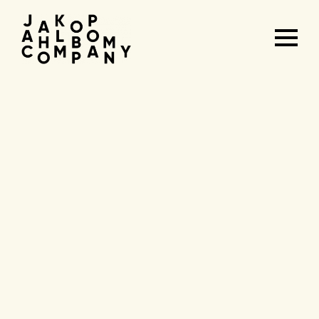
Agenda
&
tickets