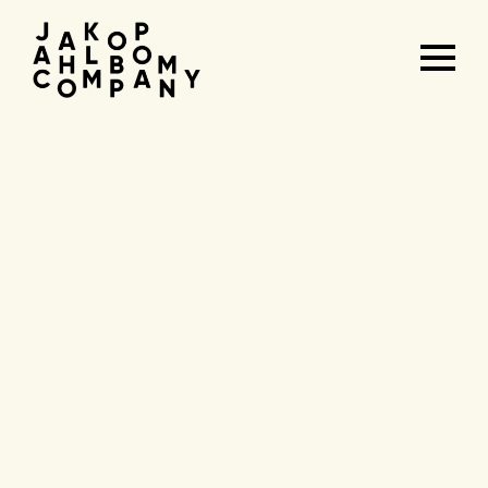
Agenda
&
tickets