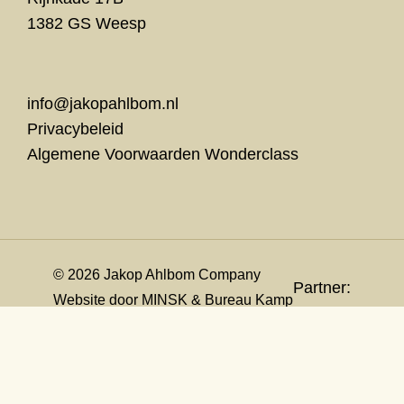
1382 GS Weesp
info@jakopahlbom.nl
Privacybeleid
Algemene Voorwaarden Wonderclass
© 2026 Jakop Ahlbom Company
Partner:
Website door
MINSK
&
Bureau Kamp
Met structurele steun van:
De Kamer van Jakop komt tot stand door steun van: