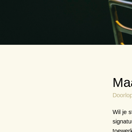
Maa
Doorlo
Wil je 
signatu
toewerk