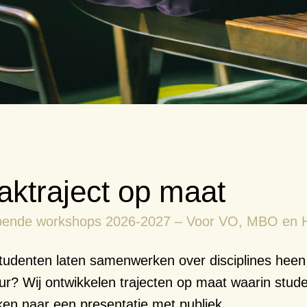
ktraject op maat
pende workshops 2026-2027 – Voor VO, MBO en
studenten laten samenwerken over disciplines heen 
ur? Wij ontwikkelen trajecten op maat waarin stude
en naar een presentatie met publiek.